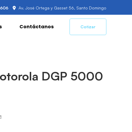
2606
Av. José Ortega y Gasset 56, Santo Domingo
s
Contáctanos
Cotizar
Motorola DGP 5000