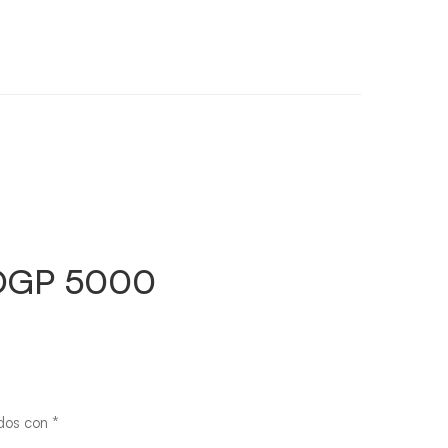
a DGP 5000
ados con
*